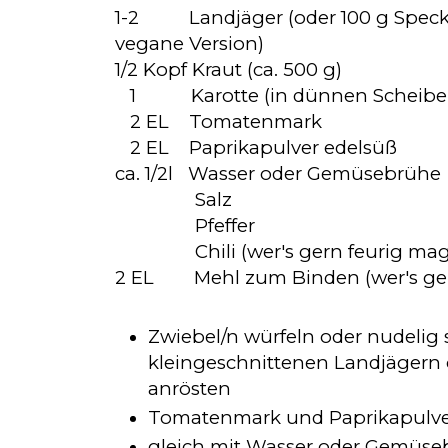
1-2 Landjäger (oder 100 g Speckwü
vegane Version)
1/2 Kopf
Kraut (ca. 500 g)
1
K
arotte (in dünnen Scheibe
2 EL Tomatenmark
2 EL Paprikapulver edelsüß
ca. 1/2l Wasser oder Gemüsebrühe
Salz
Pfeffer
Chili (wer's gern feurig mag
2 EL
Mehl zum Binden (wer's ge
Zwiebel/n würfeln oder nudelig
kleingeschnittenen Landjägern 
anrösten
Tomatenmark und Paprikapulv
gleich mit Wasser oder Gemüseb