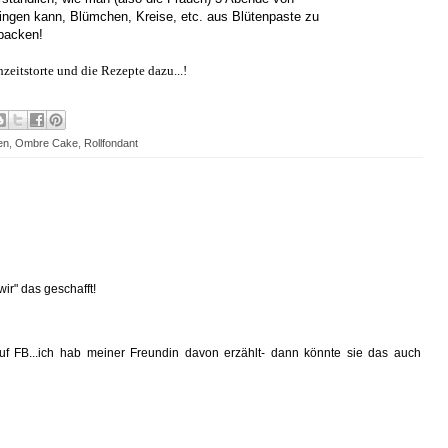
ringen kann, Blümchen, Kreise, etc. aus Blütenpaste zu
backen!
eitstorte und die Rezepte dazu...!
en
,
Ombre Cake
,
Rollfondant
wir" das geschafft!
auf FB...ich hab meiner Freundin davon erzählt- dann könnte sie das auch