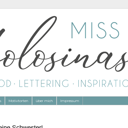
s
Motivtorten
über mich
Impressum
meine Schwester!