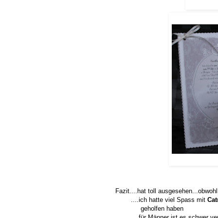
Fazit....hat toll ausgesehen...obwoh
....ich hatte viel Spass mit
Cat
geholfen haben
....für Männer ist es schwer vers