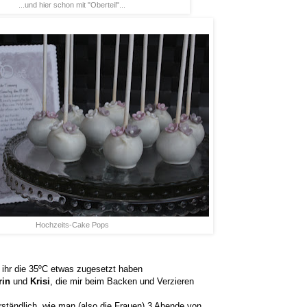
...und hier schon mit "Oberteil"...
Hochzeits-Cake Pops
l ihr die 35ºC etwas zugesetzt haben
rin
und
Krisi
, die mir beim Backen und Verzieren
tändlich, wie man (also die Frauen) 3 Abende von