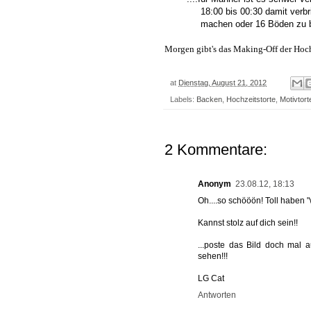
18:00 bis
00:30 damit verb
machen oder 16
Böden zu 
Morgen gibt's das Making-Off der Hochz
at
Dienstag, August 21, 2012
Labels:
Backen
,
Hochzeitstorte
,
Motivtort
2 Kommentare:
Anonym
23.08.12, 18:13
Oh....so schööön! Toll haben "
Kannst stolz auf dich sein!!
...poste das Bild doch mal 
sehen!!!
LG Cat
Antworten