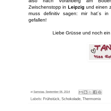
also nach Vorarlberg am Bode
Zwischenstopp in
Leipzig
und einen 
muss definitiv sagen: mir hat´s i
gefallen!
Liebe Grüsse und noch ei
at
Samstag, September 06, 2014
Labels:
Frühstück
,
Schokolade
,
Thermomix