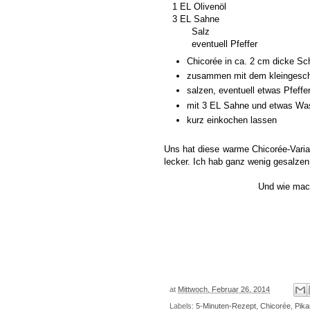
1 EL Olivenöl
3 EL Sahne
Salz
eventuell Pfeffer
Chicorée in ca. 2 cm dicke Sc
zusammen mit dem kleingeschni
salzen, eventuell etwas Pfeffer
mit 3 EL Sahne und etwas Wa
kurz einkochen lassen
Uns hat diese warme Chicorée-Variant
lecker. Ich hab ganz wenig gesalzen,
Und wie mach
at
Mittwoch, Februar 26, 2014
Labels:
5-Minuten-Rezept
,
Chicorée
,
Pika