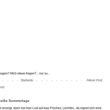
agen? Mich etwas fragen?... nur zu...
Startseite
Älterer Post
om)
heiße Sommertage
anzeigt, dann hat man Lust auf was Frisches, Leichtes...da eignet sich eine