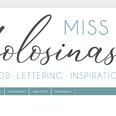
s
Motivtorten
über mich
Impressum
s