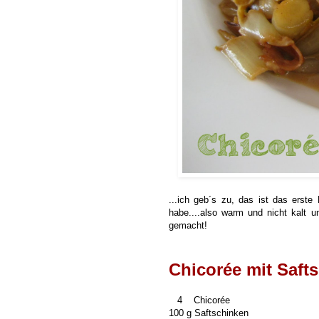
...ich geb´s zu, das ist das erst
habe....also warm und nicht kalt un
gemacht!
C
hicorée mit Saft
4 Chicorée
100 g Saftschinken