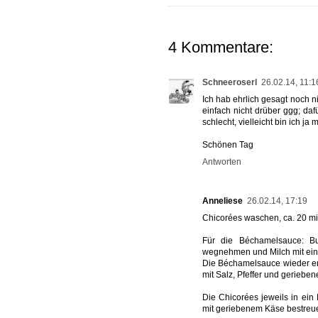
4 Kommentare:
Schneeroserl
26.02.14, 11:1
Ich hab ehrlich gesagt noch 
einfach nicht drüber ggg; daf
schlecht, vielleicht bin ich ja
Schönen Tag
Antworten
Anneliese
26.02.14, 17:19
Chicorées waschen, ca. 20 mi
Für die Béchamelsauce: Bu
wegnehmen und Milch mit ei
Die Béchamelsauce wieder er
mit Salz, Pfeffer und geriebe
Die Chicorées jeweils in ein 
mit geriebenem Käse bestreue