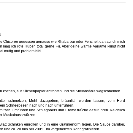
6
nie Chicoreé gegessen genauso wie Rhabarbar oder Fenchel, da trau ich mich
ür mag ich rote Rüben total gerne :-)). Aber deine warme Variante klingt nicht
 mal mutig und probiers hihi
n kochen, auf Küchenpapier abtropfen und die Stielansätze wegschneiden.
tter schmelzen, Mehl dazugeben, bräunlich werden lassen, vom Herd
nem Schneebesen nach und nach unterrühren.
hitzen, umrühren und Schlagobers und Crème fraîche dazurühren. Reichlich
ner Muskatnuss würzen.
Blatt Schinken einrollen und in eine Gratinierform legen. Die Sauce darüber,
n und ca. 20 min bei 200°C im vorgeheizten Rohr gratinieren.