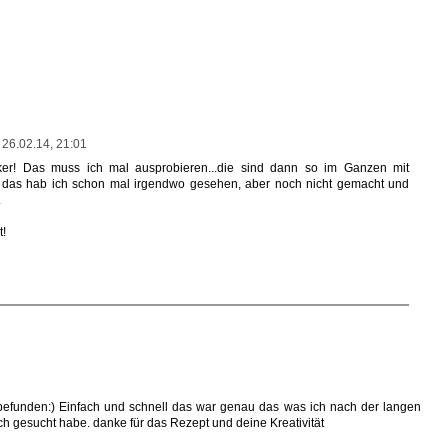
26.02.14, 21:01
cker! Das muss ich mal ausprobieren...die sind dann so im Ganzen mit
 das hab ich schon mal irgendwo gesehen, aber noch nicht gemacht und
.
t!
befunden:) Einfach und schnell das war genau das was ich nach der langen
h gesucht habe. danke für das Rezept und deine Kreativität